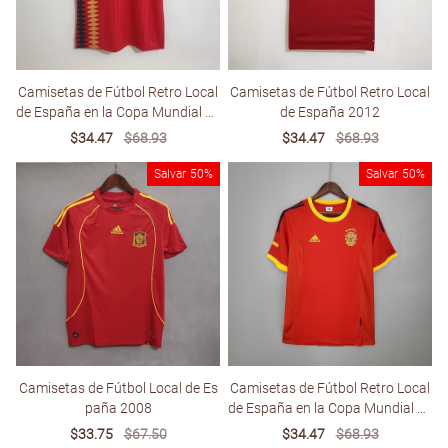
Camisetas de Fútbol Retro Local
Camisetas de Fútbol Retro Local
de España en la Copa Mundial de
de España 2012
1994
Sale
$34.47
Regular
$68.93
Sale
$34.47
Regular
$68.93
price
price
price
price
Salvar
50%
Salvar
50%
Camisetas de Fútbol Local de Es
Camisetas de Fútbol Retro Local
paña 2008
de España en la Copa Mundial de
2002
Sale
$33.75
Regular
$67.50
Sale
$34.47
Regular
$68.93