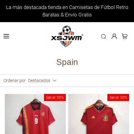
La más destacada tienda en Camisetas de Fútbol Retro
Baratas & Envío Gratis
Spain
Ordenar por
Destacados
Salvar
50%
Salvar
50%