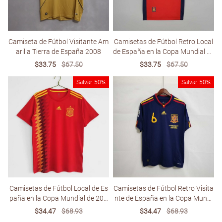
Camiseta de Fútbol Visitante Am
Camisetas de Fútbol Retro Local
arilla Tierra de España 2008
de España en la Copa Mundial de
1998
Sale
$33.75
Regular
$67.50
Sale
$33.75
Regular
$67.50
price
price
price
price
Salvar
50%
Salvar
50%
Camisetas de Fútbol Local de Es
Camisetas de Fútbol Retro Visita
paña en la Copa Mundial de 201
nte de España en la Copa Mundi
8
al de 2010
Sale
$34.47
Regular
$68.93
Sale
$34.47
Regular
$68.93
price
price
price
price