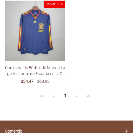
Salvar
50%
Camiseta de Fútbol de Manga La
rga Visitante de España en la Co
pa Mundial de 2010
Sale
$34.47
Regular
$68.93
price
price
1
<<
<
>
>>
Comercio