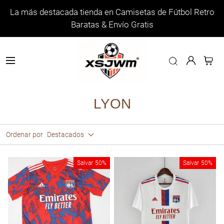
La más destacada tienda en Camisetas de Fútbol Retro
Baratas & Envío Gratis
LYON
Ordenar por
Destacados
Salvar
50%
Salvar
50%