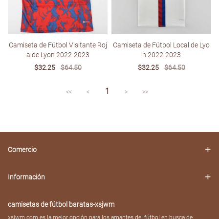
Camiseta de Fútbol Visitante Roj
Camiseta de Fútbol Local de Lyo
a de Lyon 2022-2023
n 2022-2023
Sale
$32.25
Regular
$64.50
Sale
$32.25
Regular
$64.50
price
price
price
price
1
<<
<
>
>>
Comercio
Información
camisetas de fútbol baratas-xsjwm
xsjwm.com es la mejor opción para los amantes del fútbol en busca de