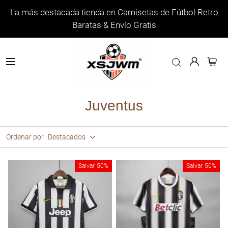
La más destacada tienda en Camisetas de Fútbol Retro
Baratas & Envío Gratis
Juventus
Ordenar por
Destacados
Salvar
50%
Salvar
50%