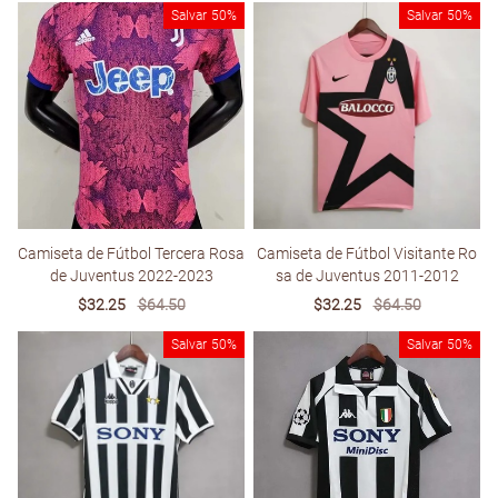
Salvar
50%
Salvar
50%
Camiseta de Fútbol Tercera Rosa
Camiseta de Fútbol Visitante Ro
de Juventus 2022-2023
sa de Juventus 2011-2012
Sale
$32.25
Regular
$64.50
Sale
$32.25
Regular
$64.50
price
price
price
price
Salvar
50%
Salvar
50%