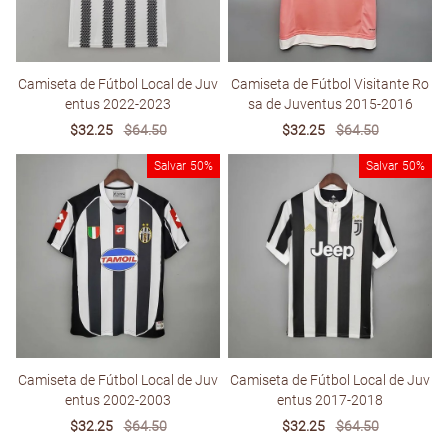
Camiseta de Fútbol Local de Juv
Camiseta de Fútbol Visitante Ro
entus 2022-2023
sa de Juventus 2015-2016
Sale
$32.25
Regular
$64.50
Sale
$32.25
Regular
$64.50
price
price
price
price
Salvar
50%
Salvar
50%
Camiseta de Fútbol Local de Juv
Camiseta de Fútbol Local de Juv
entus 2002-2003
entus 2017-2018
Sale
$32.25
Regular
$64.50
Sale
$32.25
Regular
$64.50
price
price
price
price