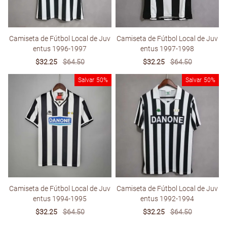
Camiseta de Fútbol Local de Juv
Camiseta de Fútbol Local de Juv
entus 1996-1997
entus 1997-1998
Sale
$32.25
Regular
$64.50
Sale
$32.25
Regular
$64.50
price
price
price
price
Salvar
50%
Salvar
50%
Camiseta de Fútbol Local de Juv
Camiseta de Fútbol Local de Juv
entus 1994-1995
entus 1992-1994
Sale
$32.25
Regular
$64.50
Sale
$32.25
Regular
$64.50
price
price
price
price