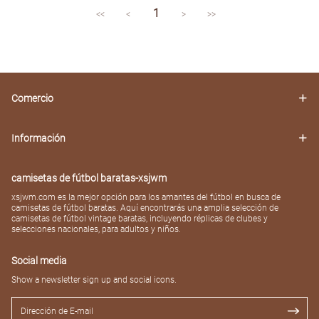
1
<<
<
>
>>
Comercio
Información
camisetas de fútbol baratas-xsjwm
xsjwm.com es la mejor opción para los amantes del fútbol en busca de
camisetas de fútbol baratas. Aquí encontrarás una amplia selección de
camisetas de fútbol vintage baratas, incluyendo réplicas de clubes y
selecciones nacionales, para adultos y niños.
Social media
Show a newsletter sign up and social icons.