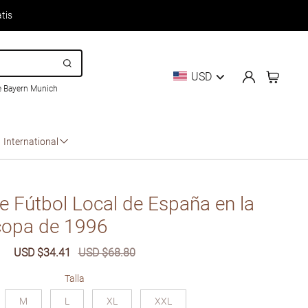
tis
USD
e Bayern Munich
International
 Fútbol Local de España en la
copa de 1996
6612054
Sale
USD $34.41
Regular
USD $68.80
price
price
Talla
M
L
XL
XXL