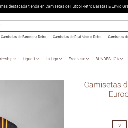
 más destacada tienda en Camisetas de Fútbol Retro Baratas & Envío Gra
Camisetas de Barcelona Retro
Camisetas de Real Madrid Retro
Camisetas d
iership
Ligue 1
La Liga
Eredivisie
BUNDESLIGA
Camisetas de
Euro
S