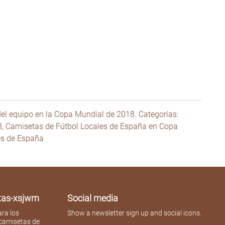
el equipo en la Copa Mundial de 2018. Categorías:
18, Camisetas de Fútbol Locales de España en Copa
es de España
atas-xsjwm
Social media
ra los
Show a newsletter sign up and social icons.
 camisetas de