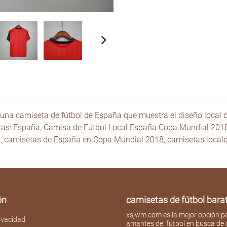
una camiseta de fútbol de España que muestra el diseño local d
uetas: España, Camisa de Fútbol Local España Copa Mundial 20
 camisetas de España en Copa Mundial 2018, camisetas local
ón
camisetas de fútbol bar
xsjwm.com es la mejor opción pa
rivacidad
amantes del fútbol en busca de