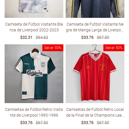
Camiseta de Fútbol Visitante Bla
Camiseta de Fútbol Visitante Ne
nca de Liverpool 2022-2023
gra de Manga Larga de Liverpool
2009-2010
Sale
$32.31
Regular
$64.62
Sale
$33.76
Regular
$67.50
price
price
price
price
Salvar
50%
Salvar
50%
Camisetas de Fútbol Retro Visita
Camisetas de Fútbol Retro Local
nte de Liverpool 1995-1996
de la Final de la Champions Leag
ue (UCL) de 1984 de Liverpool
Sale
$33.76
Regular
$67.50
Sale
$33.76
Regular
$67.50
price
price
price
price