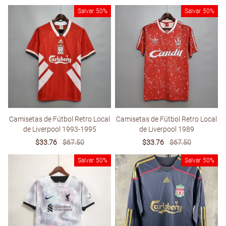
price
price
price
price
Salvar
50%
Salvar
50%
Camisetas de Fútbol Retro Local
Camisetas de Fútbol Retro Local
de Liverpool 1993-1995
de Liverpool 1989
Sale
$33.76
Regular
$67.50
Sale
$33.76
Regular
$67.50
price
price
price
price
Salvar
50%
Salvar
50%