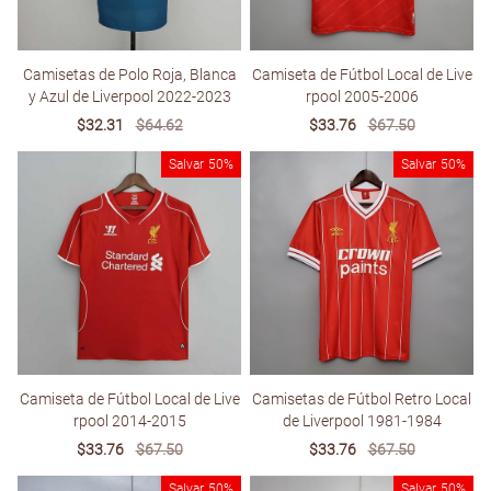
Camisetas de Polo Roja, Blanca
Camiseta de Fútbol Local de Live
y Azul de Liverpool 2022-2023
rpool 2005-2006
Sale
$32.31
Regular
$64.62
Sale
$33.76
Regular
$67.50
price
price
price
price
Salvar
50%
Salvar
50%
Camiseta de Fútbol Local de Live
Camisetas de Fútbol Retro Local
rpool 2014-2015
de Liverpool 1981-1984
Sale
$33.76
Regular
$67.50
Sale
$33.76
Regular
$67.50
price
price
price
price
Salvar
50%
Salvar
50%