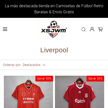
La más destacada tienda en Camisetas de Fútbol Retro
Baratas & Envío Gratis
Liverpool
Ordenar por
Destacados
Salvar
50%
Salvar
50%