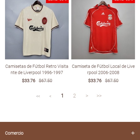
Camisetas de Fútbol Retro Visita
Camiseta de Fútbol Local de Live
nte de Liverpool 1996-1997
rpool 2006-2008
Sale
$33.76
Regular
$67.50
Sale
$33.76
Regular
$67.50
price
price
price
price
1
2
>
>>
<<
<
Comercio