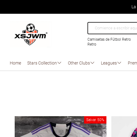
La
Camisetas de Fútbol Retro
Retro
Home
Stars Collection
Other Clubs
Leagues
Prem
Salvar
50%