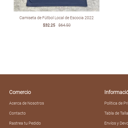
Camiseta de Fútbol Local de Escocia 2022
Sale
$32.25
Regular
$64.50
price
price
Comercio
Informaci
Acerca de Nosotros
Política de P
Contacto
Tabla de Tall
Rastrea tu Pedido
Envíos y Dev