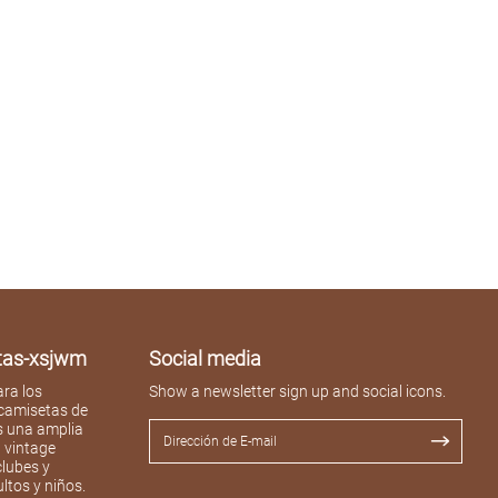
atas-xsjwm
Social media
ra los
Show a newsletter sign up and social icons.
 camisetas de
s una amplia
l vintage
clubes y
ltos y niños.