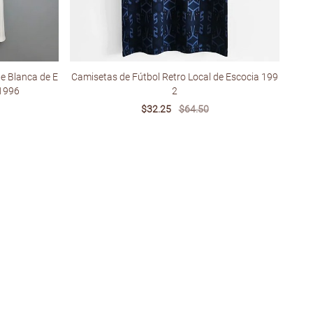
te Blanca de E
Camisetas de Fútbol Retro Local de Escocia 199
 1996
2
Sale
$32.25
Regular
$64.50
price
price