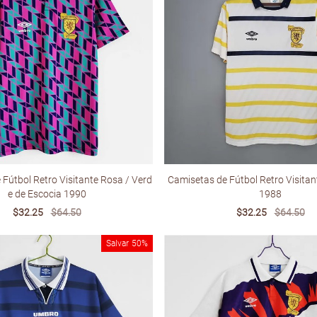
Fútbol Retro Visitante Rosa / Verd
Camisetas de Fútbol Retro Visitan
e de Escocia 1990
1988
Sale
$32.25
Regular
$64.50
Sale
$32.25
Regular
$64.50
price
price
price
price
Salvar
50%