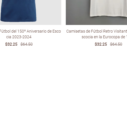
útbol del 150º Aniversario de Esco
Camisetas de Fútbol Retro Visitan
cia 2023-2024
scocia en la Eurocopa de
Sale
$32.25
Regular
$64.50
Sale
$32.25
Regular
$64.50
price
price
price
price