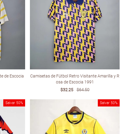
te de Escocia
Camisetas de Fútbol Retro Visitante Amarilla y R
osa de Escocia 1991
Sale
$32.25
Regular
$64.50
price
price
Salvar
50%
Salvar
50%