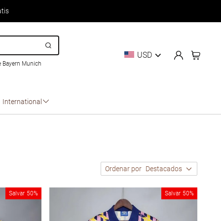
tis
USD
e Bayern Munich
International
Ordenar por
Destacados
Salvar
50%
Salvar
50%