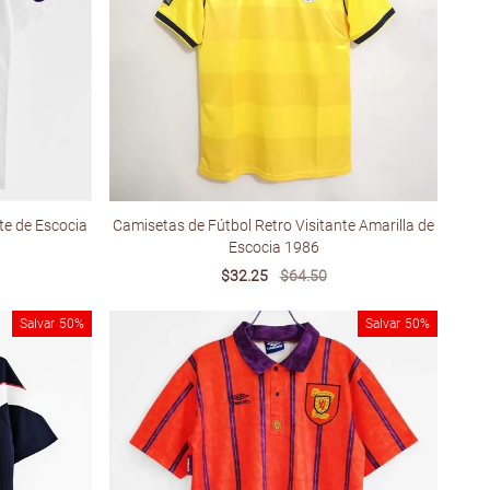
te de Escocia
Camisetas de Fútbol Retro Visitante Amarilla de
Escocia 1986
Sale
$32.25
Regular
$64.50
price
price
Salvar
50%
Salvar
50%