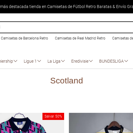
 más destacada tienda en Camisetas de Fútbol Retro Baratas & Envío Gra
Camisetas de Barcelona Retro
Camisetas de Real Madrid Retro
Camisetas d
iership
Ligue 1
La Liga
Eredivisie
BUNDESLIGA
Scotland
Salvar
50%