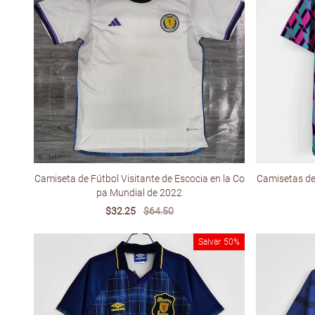
Camiseta de Fútbol Visitante de Escocia en la Co
Camisetas de 
pa Mundial de 2022
Sale
$32.25
Regular
$64.50
price
price
Salvar
50%