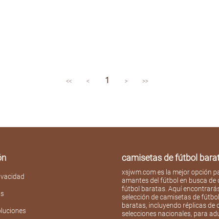
1
<<
<
>
>>
ón
camisetas de fútbol bar
xsjwm.com es la mejor opción pa
rivacidad
amantes del fútbol en busca de
fútbol baratas. Aquí encontrará
as
selección de camisetas de fútbo
baratas, incluyendo réplicas de 
oluciones
selecciones nacionales, para adu