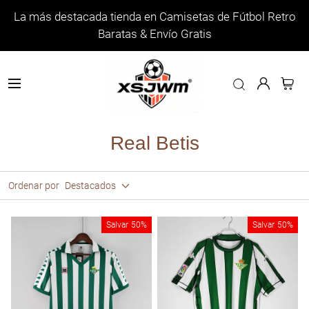
La más destacada tienda en Camisetas de Fútbol Retro
Baratas & Envío Gratis
Real Betis
Ordenar por
Destacados
Salvar
50%
Salvar
50%