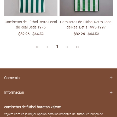
Camisetas de Fútbol Retro Local
Camisetas de Fútbol Retro Local
de Real Betis 1976
de Real Betis 1995-1997
Sale
$32.26
Regular
$64.52
Sale
$32.26
Regular
$64.52
price
price
price
price
1
<<
<
>
>>
Comercio
Información
camisetas de fútbol baratas-xsjwm
xsjwm.com es la mejor opción para los amantes del fútbol en busca de