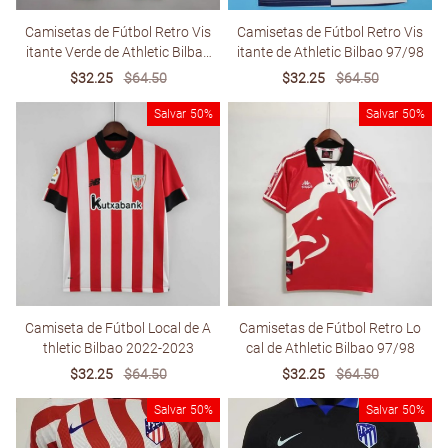
Camisetas de Fútbol Retro Vis
Camisetas de Fútbol Retro Vis
itante Verde de Athletic Bilbao
itante de Athletic Bilbao 97/98
2011
Sale
$32.25
Regular
$64.50
Sale
$32.25
Regular
$64.50
price
price
price
price
Salvar
50%
Salvar
50%
Camiseta de Fútbol Local de A
Camisetas de Fútbol Retro Lo
thletic Bilbao 2022-2023
cal de Athletic Bilbao 97/98
Sale
$32.25
Regular
$64.50
Sale
$32.25
Regular
$64.50
price
price
price
price
Salvar
50%
Salvar
50%