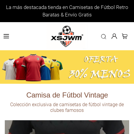
La más destacada tienda en Camisetas de Fútbol Retro
Baratas & Envío Gratis
Camisa de Fútbol Vintage
Colección exclusiva de camisetas de fútbol vintage de
clubes famosos