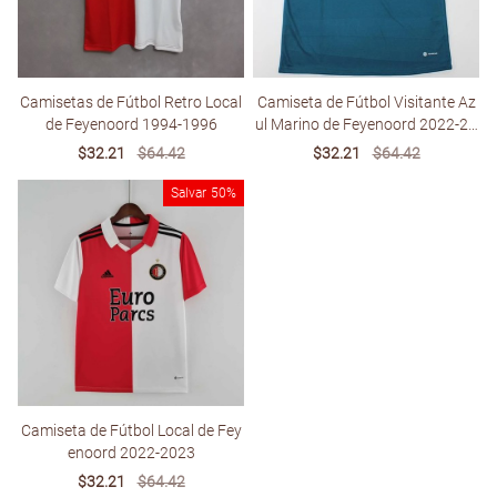
Camisetas de Fútbol Retro Local
Camiseta de Fútbol Visitante Az
de Feyenoord 1994-1996
ul Marino de Feyenoord 2022-20
23
Sale
$32.21
Regular
$64.42
Sale
$32.21
Regular
$64.42
price
price
price
price
Salvar
50%
Camiseta de Fútbol Local de Fey
enoord 2022-2023
Sale
$32.21
Regular
$64.42