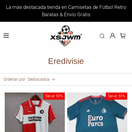
La más destacada tienda en Camisetas de Fútbol Retro
Baratas & Envío Gratis
Eredivisie
Ordenar por
Destacados
Salvar
50%
Salvar
50%