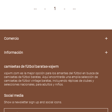
price
price
1
<<
<
>
>>
Comercio
Información
camisetas de fútbol baratas-xsjwm
xsjwm.com es la mejor opción para los amantes del fútbol en busca de
camisetas de fútbol baratas. Aquí encontrarás una amplia selección de
camisetas de fútbol vintage baratas, incluyendo réplicas de clubes y
selecciones nacionales, para adultos y niños.
Social media
Show a newsletter sign up and social icons.