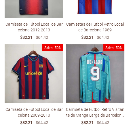
Camiseta de Fútbol Local de Bar
Camisetas de Fútbol Retro Local
celona 2012-2013
de Barcelona 1989
Sale
$32.21
Regular
$64.42
Sale
$32.21
Regular
$64.42
price
price
price
price
Salvar
50%
Salvar
50%
Camiseta de Fútbol Local de Bar
Camiseta de Fútbol Retro Visitan
celona 2009-2010
te de Manga Larga de Barcelona
1996-1997
Sale
$32.21
Regular
$64.42
Sale
$32.21
Regular
$64.42
price
price
price
price