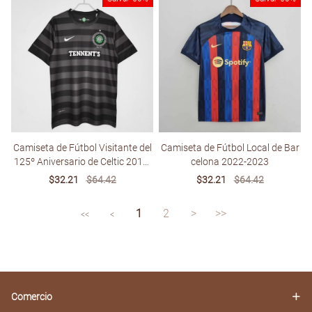
Camiseta de Fútbol Visitante del
Camiseta de Fútbol Local de Bar
125º Aniversario de Celtic 2012-
celona 2022-2023
2013
Sale
$32.21
Regular
$64.42
Sale
$32.21
Regular
$64.42
price
price
price
price
1
2
>
>>
<<
<
Comercio