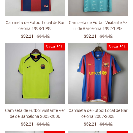
Camiseta de Fútbol Local de Bar
Camiseta de Fútbol Visitante Az
celona 1998-1999
ul de Barcelona 1992-1995
Sale
$32.21
Regular
$64.42
Sale
$32.21
Regular
$64.42
price
price
price
price
Salvar
50%
Salvar
50%
Camiseta de Fútbol Visitante Ver
Camiseta de Fútbol Local de Bar
de de Barcelona 2005-2006
celona 2007-2008
Sale
$32.21
Regular
$64.42
Sale
$32.21
Regular
$64.42
price
price
price
price