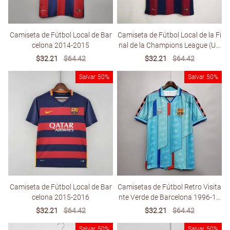
Camiseta de Fútbol Local de Bar
Camiseta de Fútbol Local de la Fi
celona 2014-2015
nal de la Champions League (UC
L) de Barcelona 2014-2015
Sale
$32.21
Regular
$64.42
Sale
$32.21
Regular
$64.42
price
price
price
price
Salvar
50%
Salvar
50%
Camiseta de Fútbol Local de Bar
Camisetas de Fútbol Retro Visita
celona 2015-2016
nte Verde de Barcelona 1996-19
97
Sale
$32.21
Regular
$64.42
Sale
$32.21
Regular
$64.42
price
price
price
price
Salvar
50%
Salvar
50%