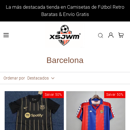
La más destacada tienda en Camisetas de Fútbol Retro
Baratas & Envío Gratis
Barcelona
Ordenar por
Destacados
Salvar
50%
Salvar
50%