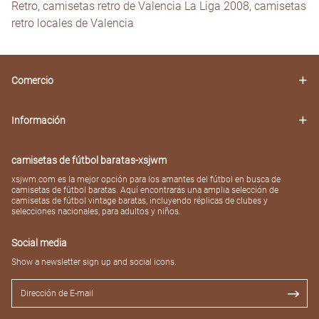
Retro, camisetas retro de Valencia La Liga 2008, camisetas
retro locales de Valencia
Comercio
Información
camisetas de fútbol baratas-xsjwm
xsjwm.com es la mejor opción para los amantes del fútbol en busca de
camisetas de fútbol baratas. Aquí encontrarás una amplia selección de
camisetas de fútbol vintage baratas, incluyendo réplicas de clubes y
selecciones nacionales, para adultos y niños.
Social media
Show a newsletter sign up and social icons.